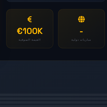
€100K
-
مباريات دولية
القيمة السوقية