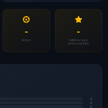
-
-
GOLS
MÉDIA DAS
AVALIAÇÕES
0
0
0