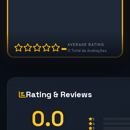
-
AVERAGE RATING
0 Total de Avaliações
Rating & Reviews
0.0
5
4
3