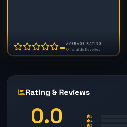
-
AVERAGE RATING
0 Total de Reseñas
Rating & Reviews
0.0
5
4
3