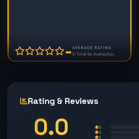
-
AVERAGE RATING
0 Total de Avaliações
Rating & Reviews
0.0
5
4
3