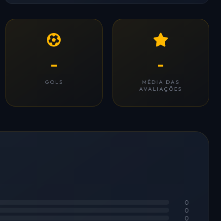
-
-
GOLS
MÉDIA DAS
AVALIAÇÕES
0
0
0