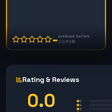
-
AVERAGE RATING
0 总评论数
Rating & Reviews
0.0
5
4
3