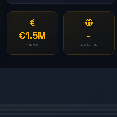
€1.5M
-
市场价值
国家队出场