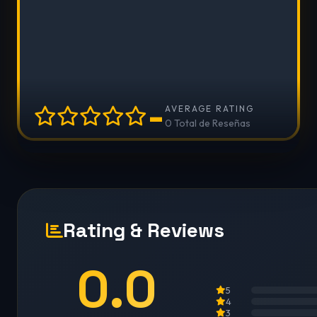
-
AVERAGE RATING
0 Total de Reseñas
Rating & Reviews
0.0
5
4
3