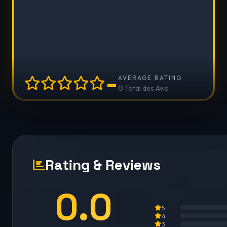
-
AVERAGE RATING
0 Total des Avis
Rating & Reviews
0.0
5
4
3