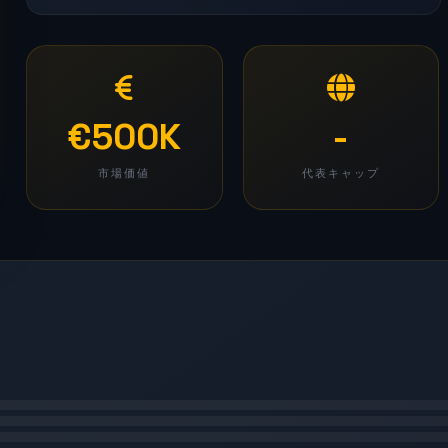
€500K
-
市場価値
代表キャップ