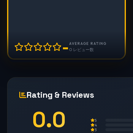
-
AVERAGE RATING
0 レビュー数
Rating & Reviews
0.0
5
4
3