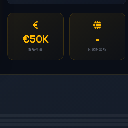
€50K
-
市场价值
国家队出场