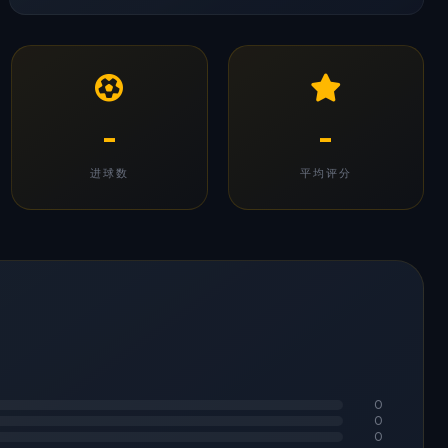
-
-
进球数
平均评分
0
0
0