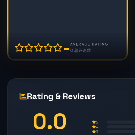
-
AVERAGE RATING
0 总评论数
Rating & Reviews
0.0
5
4
3