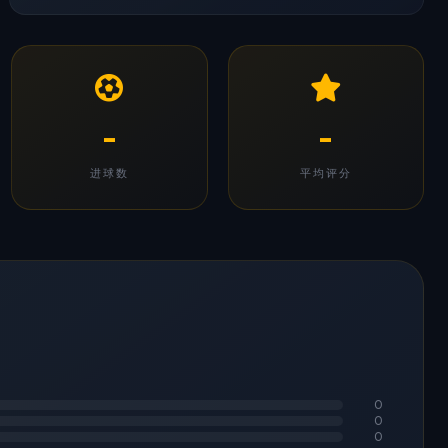
-
-
进球数
平均评分
0
0
0