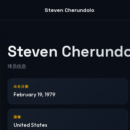
Steven Cherundolo
Steven Cherundo
球员信息
出生日期
February 19, 1979
国籍
United States