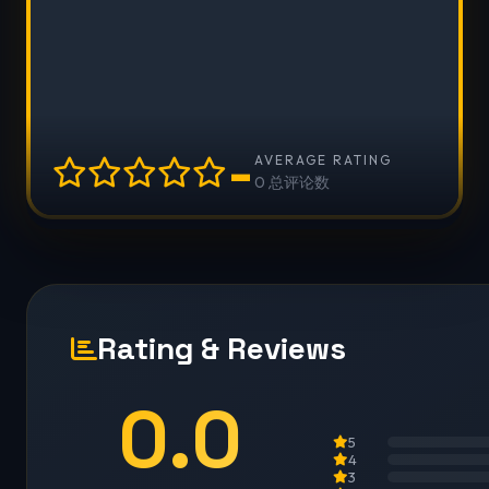
-
AVERAGE RATING
0 总评论数
Rating & Reviews
0.0
5
4
3