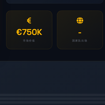
€750K
-
市场价值
国家队出场