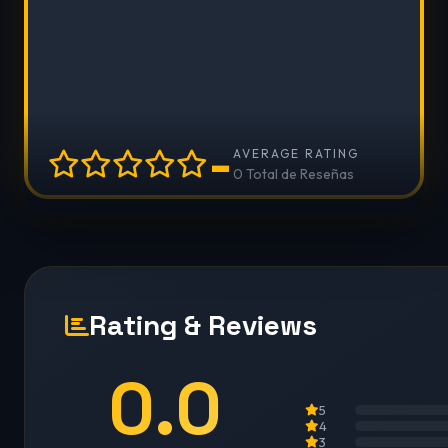
-
AVERAGE RATING
0 Total de Reseñas
Rating & Reviews
0.0
5
4
3