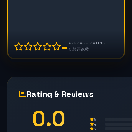
-
AVERAGE RATING
0 总评论数
Rating & Reviews
0.0
5
4
3