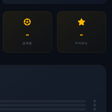
-
-
进球数
平均评分
0
0
0